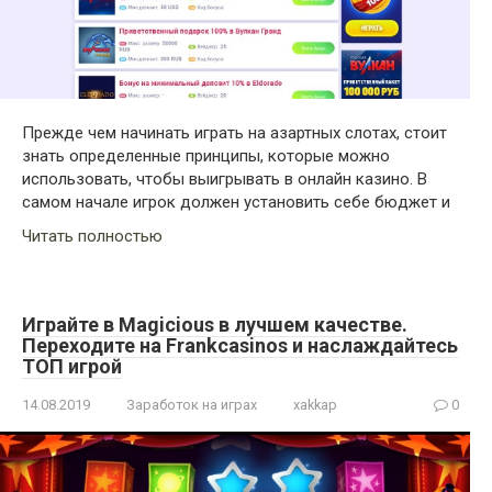
Прежде чем начинать играть на азартных слотах, стоит
знать определенные принципы, которые можно
использовать, чтобы выигрывать в онлайн казино. В
самом начале игрок должен установить себе бюджет и
Читать полностью
Играйте в Magicious в лучшем качестве.
Переходите на Frankcasinos и наслаждайтесь
ТОП игрой
14.08.2019
Заработок на играх
xakkap
0