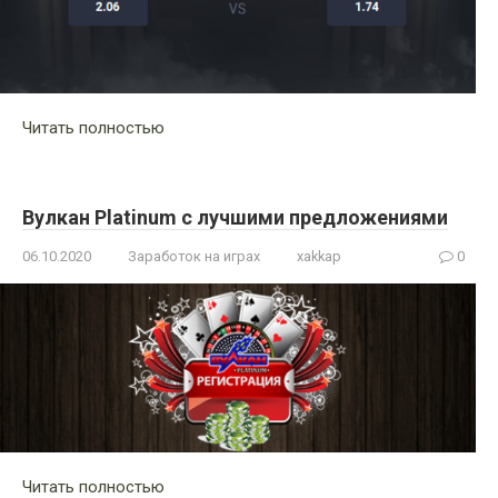
Читать полностью
Вулкан Platinum с лучшими предложениями
06.10.2020
Заработок на играх
xakkap
0
Читать полностью