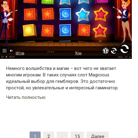
Немного волшебства и магии – вот чего не хватает
многим игрокам. В таких случаях слот Magicious
идеальный выбор для гемблеров. Это достаточно
простой, но увлекательные и интересный гаминатор.
Читать полностью
Пагинация
1
2
…
15
Далее