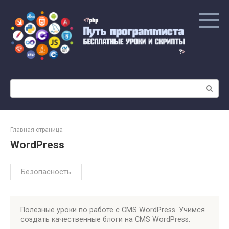
Перейти
к
контенту
Поиск:
Главная страница
WordPress
Безопасность
Полезные уроки по работе с CMS WordPress. Учимся
создать качественные блоги на CMS WordPress.