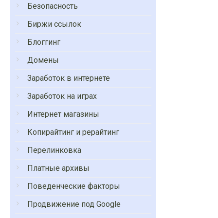
Безопасность
Биржи ссылок
Блоггинг
Домены
Заработок в интернете
Заработок на играх
Интернет магазины
Копирайтинг и рерайтинг
Перелинковка
Платные архивы
Поведенческие факторы
Продвижение под Google