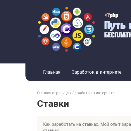
Перейти
к
контенту
Главная
Заработок в интернете
Главная страница
»
Заработок в интернете
Ставки
Как заработать на ставках. Мой опыт зара
ставках.