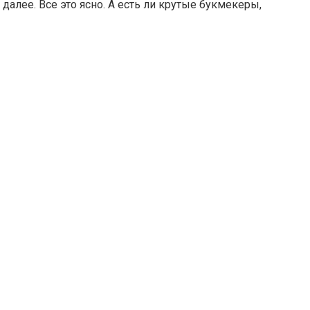
далее. Все это ясно. А есть ли крутые букмекеры,