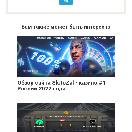
Вам также может быть интересно
Заработок на играх
0
Обзор сайта SlotoZal - казино #1
России 2022 года