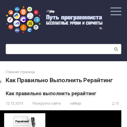
Перейти
к
контенту
Поиск:
Главная страница
Как Правильно Выполнить Рерайтинг
Как правильно выполнить рерайтинг
12.12.2013
Раскрутка сайта
xakkap
0