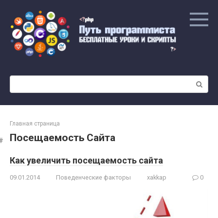
Перейти
к
контенту
Поиск:
Главная страница
Посещаемость Сайта
Как увеличить посещаемость сайта
09.01.2014
Поведенческие факторы
xakkap
0