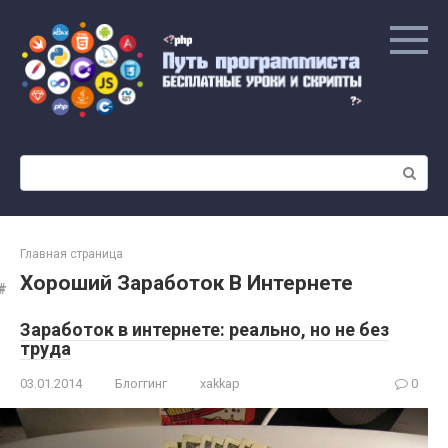
Перейти
к
контенту
Поиск:
Главная страница
Хороший Заработок В Интернете
Заработок в интернете: реально, но не без
труда
03.01.2014
Блоггинг
xakkap
0