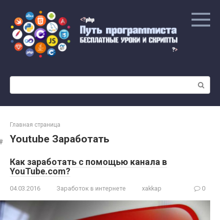
Перейти
к
контенту
Поиск:
Главная страница
Youtube Заработать
Как заработать с помощью канала в
YouTube.com?
04.03.2016
Заработок в интернете
xakkap
0