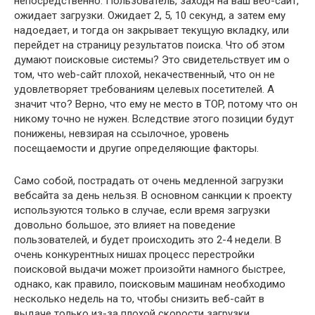
непосредственно. Пользователь, заходя на ваш веб-сайт,
ожидает загрузки. Ожидает 2, 5, 10 секунд, а затем ему
надоедает, и тогда он закрывает текущую вкладку, или
перейдет на страницу результатов поиска. Что об этом
думают поисковые системы? Это свидетельствует им о
том, что web-сайт плохой, некачественный, что он не
удовлетворяет требованиям целевых посетителей. А
значит что? Верно, что ему не место в TOP, потому что он
никому точно не нужен. Вследствие этого позиции будут
понижены, невзирая на ссылочное, уровень
посещаемости и другие определяющие факторы.
Само собой, пострадать от очень медленной загрузки
вебсайта за день нельзя. В основном санкции к проекту
используются только в случае, если время загрузки
довольно большое, это влияет на поведение
пользователей, и будет происходить это 2-4 недели. В
очень конкурентных нишах процесс перестройки
поисковой выдачи может произойти намного быстрее,
однако, как правило, поисковым машинам необходимо
несколько недель на то, чтобы снизить веб-сайт в
выдаче только из-за плохой скорости загрузки.