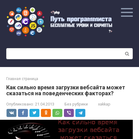
Перейти
к
контенту
Поиск:
Главная страница
Как сильно время загрузки вебсайта может
сказаться на поведенческих факторах?
Опубликовано:
21.04.2013
Без рубрики
xakkap